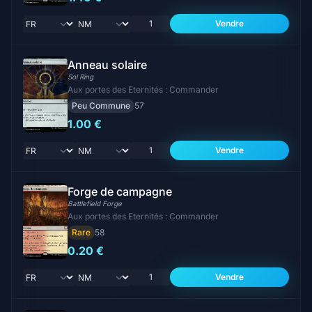
Vendre
Anneau solaire
Sol Ring
Aux portes des Eternités : Commander
Peu Commune
57
1.00 €
Vendre
Forge de campagne
Battlefield Forge
Aux portes des Eternités : Commander
Rare
58
0.20 €
Vendre