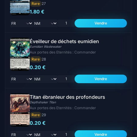
Rare
27
1.80 €
Vendre
Éveilleur de déchets eumidien
Eumidian Wastewaker
Aux portes des Eternités : Commander
Rare
28
0.20 €
Vendre
Titan ébranleur des profondeurs
Depthshaker Titan
Aux portes des Eternités : Commander
Rare
29
0.20 €
Vendre