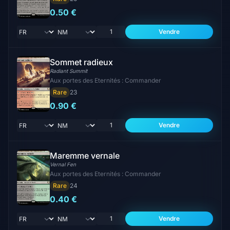
0.50 €
Vendre
Sommet radieux
Radiant Summit
Aux portes des Eternités : Commander
Rare
23
0.90 €
Vendre
Maremme vernale
Vernal Fen
Aux portes des Eternités : Commander
Rare
24
0.40 €
Vendre