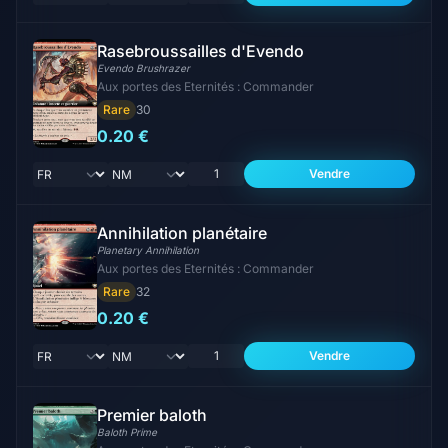
Rasebroussailles d'Evendo
Evendo Brushrazer
Aux portes des Eternités : Commander
Rare
30
0.20 €
Vendre
Annihilation planétaire
Planetary Annihilation
Aux portes des Eternités : Commander
Rare
32
0.20 €
Vendre
Premier baloth
Baloth Prime