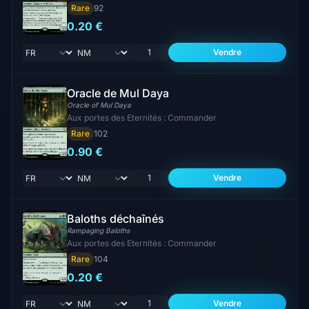
Rare
92
0.20 €
Vendre
Oracle de Mul Daya
Oracle of Mul Daya
Aux portes des Eternités : Commander
Rare
102
0.90 €
Vendre
Baloths déchaînés
Rampaging Baloths
Aux portes des Eternités : Commander
Rare
104
0.20 €
Vendre