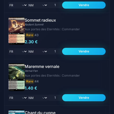
Vendre
Sommet radieux
Radiant Summit
Aux portes des Eternités : Commander
Rare
43
2.30 €
Vendre
Maremme vernale
Vernal Fen
Aux portes des Eternités : Commander
Rare
44
1.40 €
Vendre
Chant du cygne