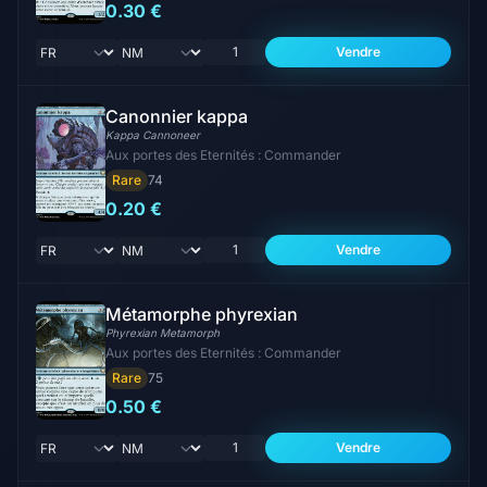
0.30 €
Vendre
Canonnier kappa
Kappa Cannoneer
Aux portes des Eternités : Commander
Rare
74
0.20 €
Vendre
Métamorphe phyrexian
Phyrexian Metamorph
Aux portes des Eternités : Commander
Rare
75
0.50 €
Vendre