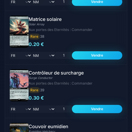
Vendre
Matrice solaire
Solar Array
Aux portes des Eternités : Commander
Rare
38
0.20 €
Vendre
Contrôleur de surcharge
Surge Conductor
Aux portes des Eternités : Commander
Rare
39
0.30 €
Vendre
Couvoir eumidien
Eumidian Hatchery