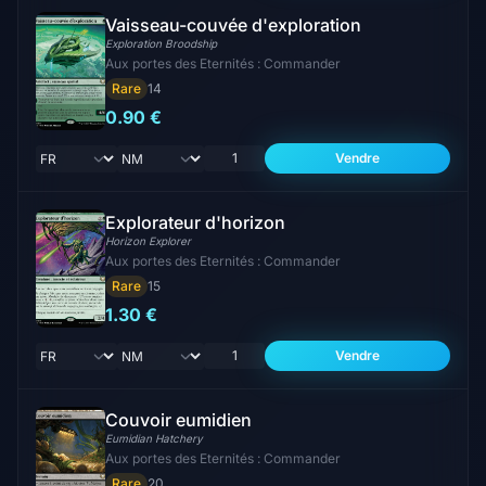
Vaisseau-couvée d'exploration
Exploration Broodship
Aux portes des Eternités : Commander
Rare
14
0.90 €
Vendre
Explorateur d'horizon
Horizon Explorer
Aux portes des Eternités : Commander
Rare
15
1.30 €
Vendre
Couvoir eumidien
Eumidian Hatchery
Aux portes des Eternités : Commander
Rare
20