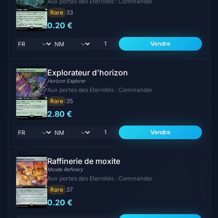
Aux portes des Eternités : Commander
Rare
33
0.20 €
Vendre
Explorateur d'horizon
Horizon Explorer
Aux portes des Eternités : Commander
Rare
35
2.80 €
Vendre
Raffinerie de moxite
Moxite Refinery
Aux portes des Eternités : Commander
Rare
37
0.20 €