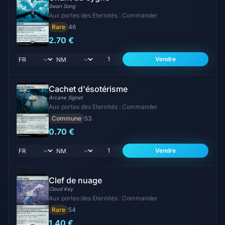
Swan Song
Aux portes des Eternités : Commander
Rare
46
2.70 €
Vendre
Cachet d'ésotérisme
Arcane Signet
Aux portes des Eternités : Commander
Commune
53
0.70 €
Vendre
Clef de nuage
Cloud Key
Aux portes des Eternités : Commander
Rare
54
1.40 €