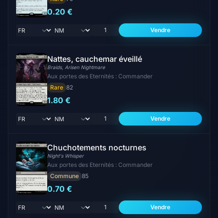
0.20 €
Vendre
Nattes, cauchemar éveillé
Braids, Arisen Nightmare
Aux portes des Eternités : Commander
Rare
82
1.80 €
Vendre
Chuchotements nocturnes
Night's Whisper
Aux portes des Eternités : Commander
Commune
85
0.70 €
Vendre