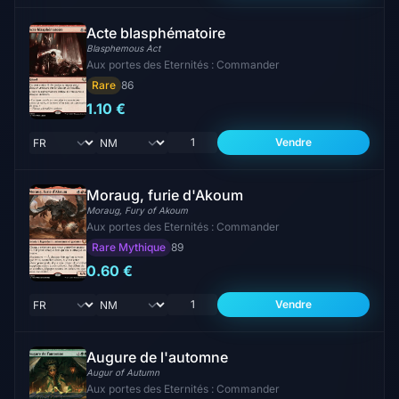
Acte blasphématoire
Blasphemous Act
Aux portes des Eternités : Commander
Rare
86
1.10 €
Vendre
Moraug, furie d'Akoum
Moraug, Fury of Akoum
Aux portes des Eternités : Commander
Rare Mythique
89
0.60 €
Vendre
Augure de l'automne
Augur of Autumn
Aux portes des Eternités : Commander