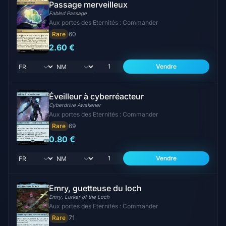
Passage merveilleux
Fabled Passage
Aux portes des Eternités : Commander
Rare
60
2.60 €
Vendre
Éveilleur à cyberréacteur
Cyberdrive Awakener
Aux portes des Eternités : Commander
Rare
69
0.80 €
Vendre
Emry, guetteuse du loch
Emry, Lurker of the Loch
Aux portes des Eternités : Commander
Rare
71