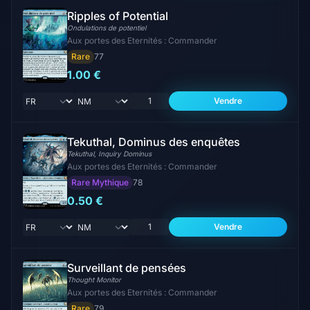
Ripples of Potential
Ondulations de potentiel
Aux portes des Eternités : Commander
Rare
77
1.00 €
Vendre
Tekuthal, Dominus des enquêtes
Tekuthal, Inquiry Dominus
Aux portes des Eternités : Commander
Rare Mythique
78
0.50 €
Vendre
Surveillant de pensées
Thought Monitor
Aux portes des Eternités : Commander
Rare
79