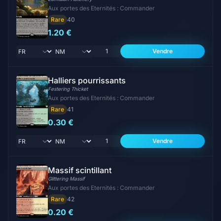
Aux portes des Eternités : Commander
Rare
40
1.20 €
Vendre
Halliers pourrissants
Festering Thicket
Aux portes des Eternités : Commander
Rare
41
0.30 €
Vendre
Massif scintillant
Glittering Massif
Aux portes des Eternités : Commander
Rare
42
0.20 €