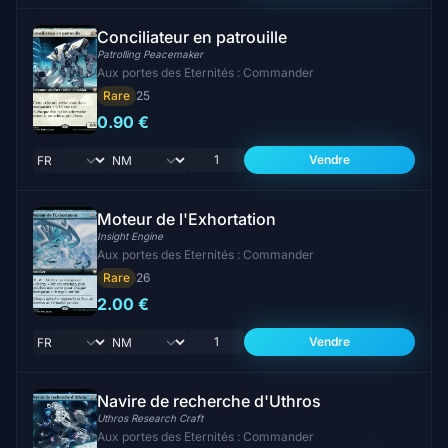
Conciliateur en patrouille
Patrolling Peacemaker
Aux portes des Eternités : Commander
Rare
25
0.90 €
Vendre
Moteur de l'Exhortation
Insight Engine
Aux portes des Eternités : Commander
Rare
26
2.00 €
Vendre
Navire de recherche d'Uthros
Uthros Research Craft
Aux portes des Eternités : Commander