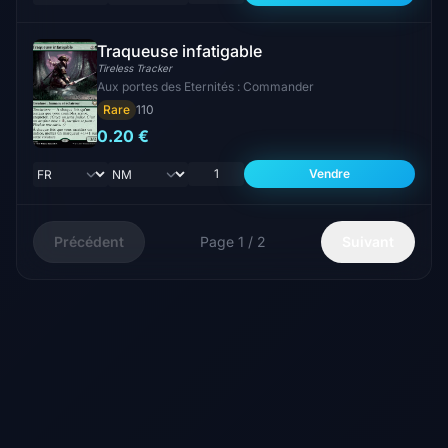
Traqueuse infatigable
Tireless Tracker
Aux portes des Eternités : Commander
Rare
110
0.20 €
Vendre
Précédent
Page 1 / 2
Suivant