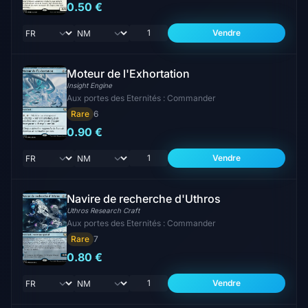
0.50 €
Vendre
Moteur de l'Exhortation
Insight Engine
Aux portes des Eternités : Commander
Rare
6
0.90 €
Vendre
Navire de recherche d'Uthros
Uthros Research Craft
Aux portes des Eternités : Commander
Rare
7
0.80 €
Vendre